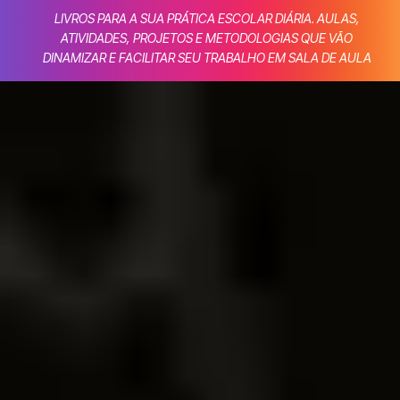
LIVROS PARA A SUA PRÁTICA ESCOLAR DIÁRIA. AULAS,
ATIVIDADES, PROJETOS E METODOLOGIAS QUE VÃO
DINAMIZAR E FACILITAR SEU TRABALHO EM SALA DE AULA